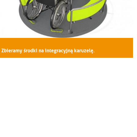
Zbieramy środki na integracyjną karuzelę.