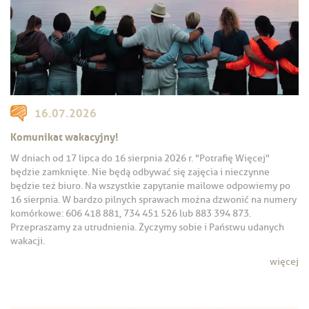
16.07.2026
Komunikat wakacyjny!
W dniach od 17 lipca do 16 sierpnia 2026 r. "Potrafię Więcej"
będzie zamknięte. Nie będą odbywać się zajęcia i nieczynne
będzie też biuro. Na wszystkie zapytanie mailowe odpowiemy po
16 sierpnia. W bardzo pilnych sprawach można dzwonić na numery
komórkowe: 606 418 881, 734 451 526 lub 883 394 873.
Przepraszamy za utrudnienia. Życzymy sobie i Państwu udanych
wakacji.
więcej