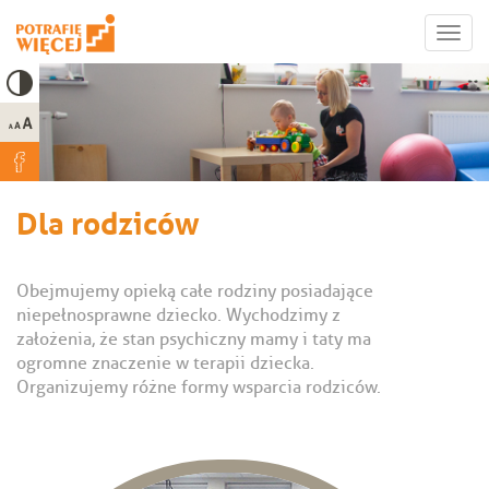
Przejdź
Toggle
do
high
Toggl
treści
contrast
navig
Dla rodziców
Obejmujemy opieką całe rodziny posiadające
niepełnosprawne dziecko. Wychodzimy z
założenia, że stan psychiczny mamy i taty ma
ogromne znaczenie w terapii dziecka.
Organizujemy różne formy wsparcia rodziców.