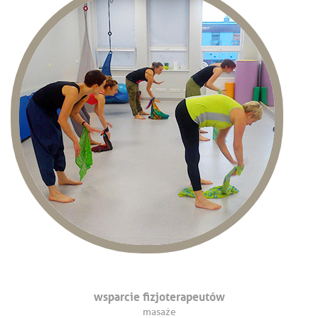
wsparcie fizjoterapeutów
masaże