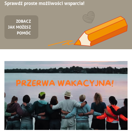
Sprawdź proste możliwości wsparcia!
ZOBACZ
JAK MOŻESZ
POMÓC