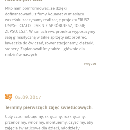
Miło nam poinformować, że dzięki
dofinansowaniu z firmy Aquanet w miesiącu
wrześniu zaczynamy realizację projektu "RUSZ
UMYSł I CIAŁO - JAK NIE SPRÓBUJESZ, TO SIĘ
ZEPSUJESZ". W ramach ww. projektu wyposażymy
salę gimastyczną w takie sprzęty jak: orbitrec,
ławeczka do ćwiczeń, rower stacjonarny, ciężarki,
stepery. Zaplanowaliśmy także - głównie dla
rodziców naszych...
więcej
05.09.2017
Terminy pierwszych zajęć świetlicowych.
Cały czas meblujemy, skręcamy, rozkręcamy,
przenosimy, wnosimy, montujemy, czyścimy, aby
zajęcia świetlicowe dla dzieci, młodzieży