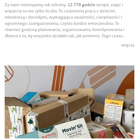
12 778 godzin
Za nami intensywny rok szkolny.
terapii, zajęć i
wsparcia to nie tylko liczba. To codzienna praca z dziećmi,
młodzieżą i dorosłymi, wymagająca uważności, cierpliwości i
ogromnego zaangażowania, często bardzo emocjonalna. To
również godziny planowania, organizowania, koordynowania i
dbania o to, by wszystko działało tak, jak powinno. Tego czasu...
więcej