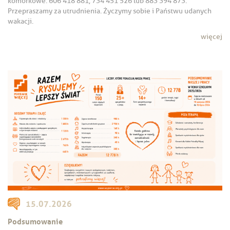
komórkowe: 606 418 881, 734 451 526 lub 883 394 873.
Przepraszamy za utrudnienia. Życzymy sobie i Państwu udanych
wakacji.
więcej
15.07.2026
Podsumowanie