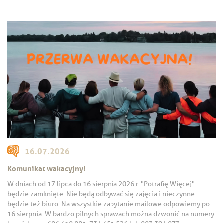
16.07.2026
Komunikat wakacyjny!
W dniach od 17 lipca do 16 sierpnia 2026 r. "Potrafię Więcej"
będzie zamknięte. Nie będą odbywać się zajęcia i nieczynne
będzie też biuro. Na wszystkie zapytanie mailowe odpowiemy po
16 sierpnia. W bardzo pilnych sprawach można dzwonić na numery