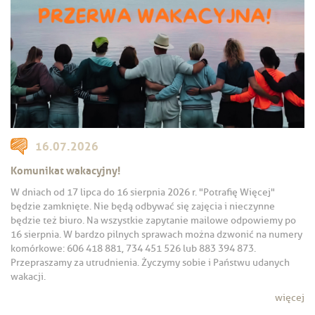
16.07.2026
Komunikat wakacyjny!
W dniach od 17 lipca do 16 sierpnia 2026 r. "Potrafię Więcej"
będzie zamknięte. Nie będą odbywać się zajęcia i nieczynne
będzie też biuro. Na wszystkie zapytanie mailowe odpowiemy po
16 sierpnia. W bardzo pilnych sprawach można dzwonić na numery
komórkowe: 606 418 881, 734 451 526 lub 883 394 873.
Przepraszamy za utrudnienia. Życzymy sobie i Państwu udanych
wakacji.
więcej