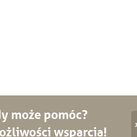
żdy może pomóc?
żliwości wsparcia!