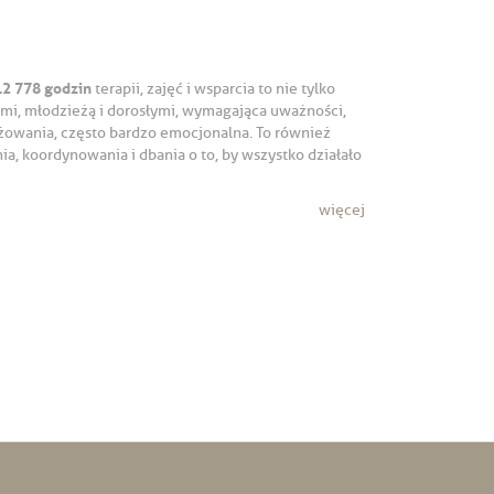
12 778 godzin
terapii, zajęć i wsparcia to nie tylko
ećmi, młodzieżą i dorosłymi, wymagająca uważności,
żowania, często bardzo emocjonalna. To również
a, koordynowania i dbania o to, by wszystko działało
więcej