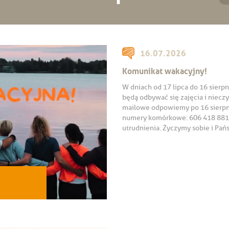
16.07.2026
Komunikat wakacyjny!
W dniach od 17 lipca do 16 sierpn
będą odbywać się zajęcia i niecz
mailowe odpowiemy po 16 sierpn
numery komórkowe: 606 418 881,
utrudnienia. Życzymy sobie i Pań