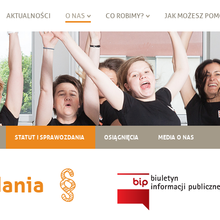
AKTUALNOŚCI
O NAS
CO ROBIMY?
JAK MOŻESZ POM
STATUT I SPRAWOZDANIA
OSIĄGNIĘCIA
MEDIA O NAS
dania