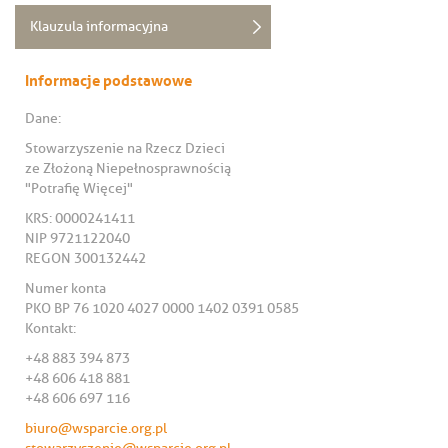
Klauzula informacyjna
Informacje podstawowe
Dane:
Stowarzyszenie na Rzecz Dzieci
ze Złożoną Niepełnosprawnością
"Potrafię Więcej"
KRS: 0000241411
NIP 9721122040
REGON 300132442
Numer konta
PKO BP 76 1020 4027 0000 1402 0391 0585
Kontakt:
+48 883 394 873
+48 606 418 881
+48 606 697 116
biuro@wsparcie.org.pl