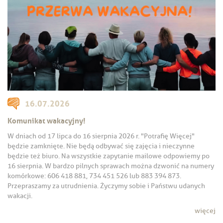
16.07.2026
Komunikat wakacyjny!
W dniach od 17 lipca do 16 sierpnia 2026 r. "Potrafię Więcej"
będzie zamknięte. Nie będą odbywać się zajęcia i nieczynne
będzie też biuro. Na wszystkie zapytanie mailowe odpowiemy po
16 sierpnia. W bardzo pilnych sprawach można dzwonić na numery
komórkowe: 606 418 881, 734 451 526 lub 883 394 873.
Przepraszamy za utrudnienia. Życzymy sobie i Państwu udanych
wakacji.
więcej