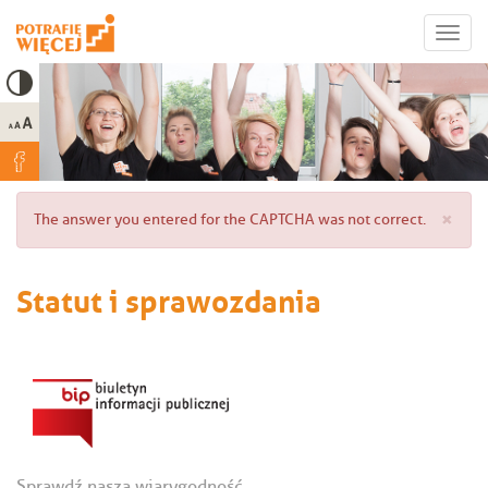
Przejdź
Toggle
do
high
Toggl
treści
contrast
navig
×
Komunikat
The answer you entered for the CAPTCHA was not correct.
o
błędzie
Statut i sprawozdania
Sprawdź naszą wiarygodność