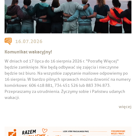
16.07.2026
Komunikat wakacyjny!
W dniach od 17 lipca do 16 sierpnia 2026 r. "Potrafię Więcej"
będzie zamknięte. Nie będą odbywać się zajęcia i nieczynne
będzie też biuro. Na wszystkie zapytanie mailowe odpowiemy po
16 sierpnia. W bardzo pilnych sprawach można dzwonić na numery
komórkowe: 606 418 881, 734 451 526 lub 883 394 873.
Przepraszamy za utrudnienia. Życzymy sobie i Państwu udanych
wakacji.
więcej