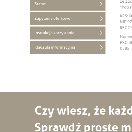
ze Zł
Statut
"Potra
KRS: 
Zapytania ofertowe
NIP 9
REGON
Instrukcja korzystania
Numer
PKO B
Klauzula informacyjna
0585
Czy wiesz, że ka
Sprawdź proste mo