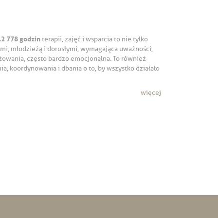
12 778 godzin
terapii, zajęć i wsparcia to nie tylko
ećmi, młodzieżą i dorosłymi, wymagająca uważności,
żowania, często bardzo emocjonalna. To również
a, koordynowania i dbania o to, by wszystko działało
więcej