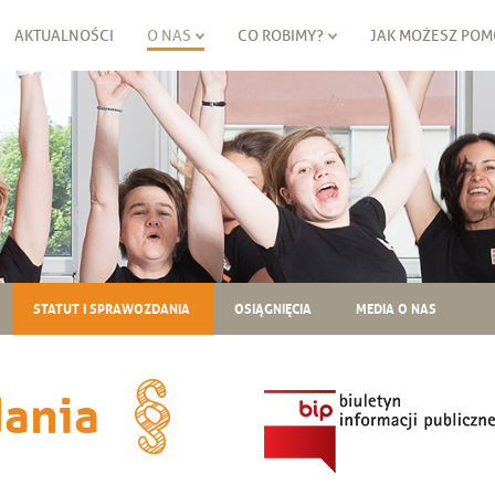
AKTUALNOŚCI
O NAS
CO ROBIMY?
JAK MOŻESZ POM
STATUT I SPRAWOZDANIA
OSIĄGNIĘCIA
MEDIA O NAS
dania