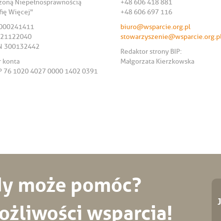
ożoną Niepełnosprawnością
+48 606 418 881
fię Więcej"
+48 606 697 116
0000241411
biuro@wsparcie.org.pl
721122040
stowarzyszenie@wsparcie.org.p
 300132442
Redaktor strony BIP:
 konta
Małgorzata Kierzkowska
P 76 1020 4027 0000 1402 0391
żdy może pomóc?
żliwości wsparcia!