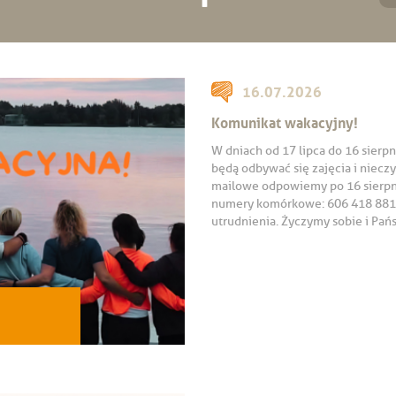
16.07.2026
Komunikat wakacyjny!
W dniach od 17 lipca do 16 sierpn
będą odbywać się zajęcia i niecz
mailowe odpowiemy po 16 sierpn
numery komórkowe: 606 418 881,
utrudnienia. Życzymy sobie i Pań