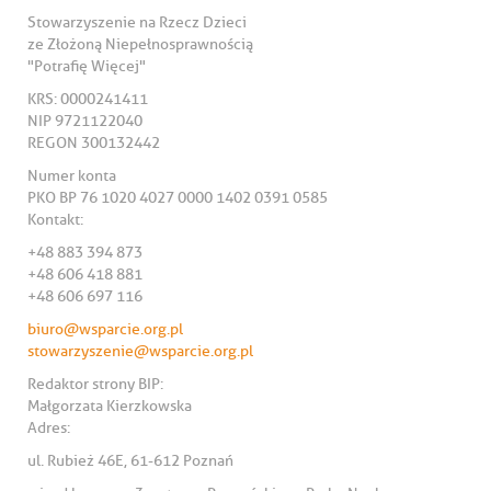
Stowarzyszenie na Rzecz Dzieci
ze Złożoną Niepełnosprawnością
"Potrafię Więcej"
KRS: 0000241411
NIP 9721122040
REGON 300132442
Numer konta
PKO BP 76 1020 4027 0000 1402 0391 0585
Kontakt:
+48 883 394 873
+48 606 418 881
+48 606 697 116
biuro@wsparcie.org.pl
stowarzyszenie@wsparcie.org.pl
Redaktor strony BIP:
Małgorzata Kierzkowska
Adres:
ul. Rubież 46E, 61-612 Poznań