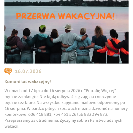
16.07.2026
Komunikat wakacyjny!
W dniach od 17 lipca do 16 sierpnia 2026 r. "Potrafię Więcej"
będzie zamknięte. Nie będą odbywać się zajęcia i nieczynne
będzie też biuro. Na wszystkie zapytanie mailowe odpowiemy po
16 sierpnia. W bardzo pilnych sprawach można dzwonić na numery
komórkowe: 606 418 881, 734 451 526 lub 883 394 873.
Przepraszamy za utrudnienia. Życzymy sobie i Państwu udanych
wakacji.