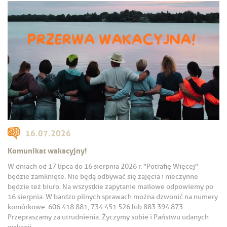
16.07.2026
Komunikat wakacyjny!
W dniach od 17 lipca do 16 sierpnia 2026 r. "Potrafię Więcej"
będzie zamknięte. Nie będą odbywać się zajęcia i nieczynne
będzie też biuro. Na wszystkie zapytanie mailowe odpowiemy po
16 sierpnia. W bardzo pilnych sprawach można dzwonić na numery
komórkowe: 606 418 881, 734 451 526 lub 883 394 873.
Przepraszamy za utrudnienia. Życzymy sobie i Państwu udanych