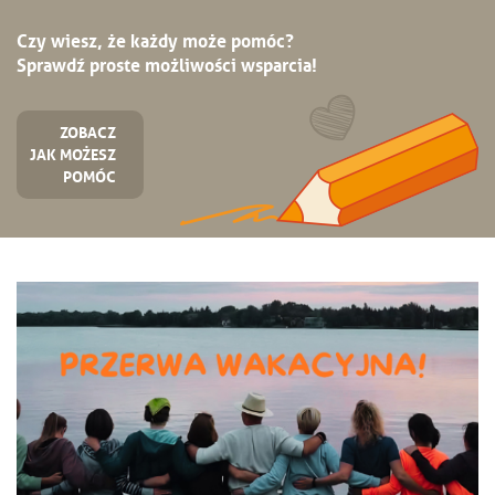
Czy wiesz, że każdy może pomóc?
Sprawdź proste możliwości wsparcia!
ZOBACZ
JAK MOŻESZ
POMÓC