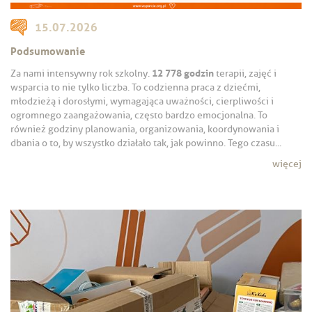
15.07.2026
Podsumowanie
12 778 godzin
Za nami intensywny rok szkolny.
terapii, zajęć i
wsparcia to nie tylko liczba. To codzienna praca z dziećmi,
młodzieżą i dorosłymi, wymagająca uważności, cierpliwości i
ogromnego zaangażowania, często bardzo emocjonalna. To
również godziny planowania, organizowania, koordynowania i
dbania o to, by wszystko działało tak, jak powinno. Tego czasu...
więcej