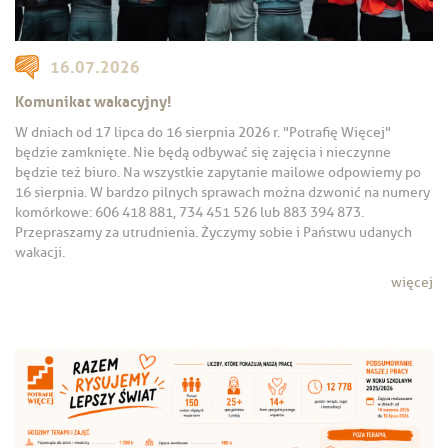
16.07.2026
Komunikat wakacyjny!
W dniach od 17 lipca do 16 sierpnia 2026 r. "Potrafię Więcej"
będzie zamknięte. Nie będą odbywać się zajęcia i nieczynne
będzie też biuro. Na wszystkie zapytanie mailowe odpowiemy po
16 sierpnia. W bardzo pilnych sprawach można dzwonić na numery
komórkowe: 606 418 881, 734 451 526 lub 883 394 873.
Przepraszamy za utrudnienia. Życzymy sobie i Państwu udanych
wakacji.
więcej