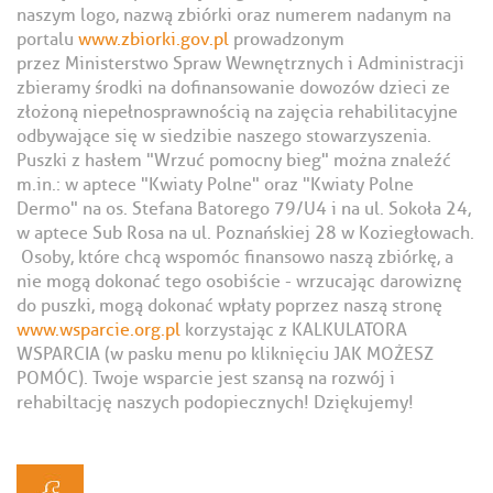
naszym logo, nazwą zbiórki oraz numerem nadanym na
portalu
www.zbiorki.gov.pl
prowadzonym
przez Ministerstwo Spraw Wewnętrznych i Administracji
zbieramy środki na dofinansowanie dowozów dzieci ze
złożoną niepełnosprawnością na zajęcia rehabilitacyjne
odbywające się w siedzibie naszego stowarzyszenia.
Puszki z hasłem "Wrzuć pomocny bieg" można znaleźć
m.in.: w aptece "Kwiaty Polne" oraz "Kwiaty Polne
Dermo" na os. Stefana Batorego 79/U4 i na ul. Sokoła 24,
w aptece Sub Rosa na ul. Poznańskiej 28 w Koziegłowach.
Osoby, które chcą wspomóc finansowo naszą zbiórkę, a
nie mogą dokonać tego osobiście - wrzucając darowiznę
do puszki, mogą dokonać wpłaty poprzez naszą stronę
www.wsparcie.org.pl
korzystając z KALKULATORA
WSPARCIA (w pasku menu po kliknięciu JAK MOŻESZ
POMÓC). Twoje wsparcie jest szansą na rozwój i
rehabiltację naszych podopiecznych! Dziękujemy!