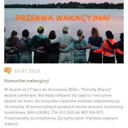
16.07.2026
Komunikat wakacyjny!
W dniach od 17 lipca do 16 sierpnia 2026 r. "Potrafię Więcej"
będzie zamknięte. Nie będą odbywać się zajęcia i nieczynne
będzie też biuro. Na wszystkie zapytanie mailowe odpowiemy po
16 sierpnia. W bardzo pilnych sprawach można dzwonić na numery
komórkowe: 606 418 881, 734 451 526 lub 883 394 873.
Przepraszamy za utrudnienia. Życzymy sobie i Państwu udanych
wakacji.