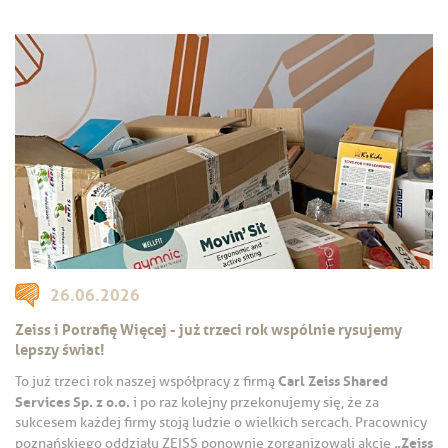
26.06.2026
Zeiss i Potrafię Więcej - już trzeci rok wspólnie rysujemy
lepszy świat!
Carl Zeiss Shared
To już trzeci rok naszej współpracy z firmą
Services Sp. z o.o.
i po raz kolejny przekonujemy się, że za
sukcesem każdej firmy stoją ludzie o wielkich sercach. Pracownicy
„Zeiss
poznańskiego oddziału ZEISS ponownie zorganizowali akcję