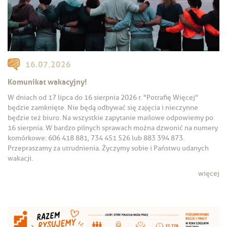
16.07.2026
Komunikat wakacyjny!
W dniach od 17 lipca do 16 sierpnia 2026 r. "Potrafię Więcej"
będzie zamknięte. Nie będą odbywać się zajęcia i nieczynne
będzie też biuro. Na wszystkie zapytanie mailowe odpowiemy po
16 sierpnia. W bardzo pilnych sprawach można dzwonić na numery
komórkowe: 606 418 881, 734 451 526 lub 883 394 873.
Przepraszamy za utrudnienia. Życzymy sobie i Państwu udanych
wakacji.
więcej