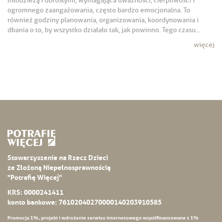
młodzieżą i dorosłymi, wymagająca uważności, cierpliwości i
ogromnego zaangażowania, często bardzo emocjonalna. To
również godziny planowania, organizowania, koordynowania i
dbania o to, by wszystko działało tak, jak powinno. Tego czasu...
więcej
Stowarzyszenie na Rzecz Dzieci
ze Złożoną Niepełnosprawnością
"Potrafię Więcej"
KRS: 0000241411
konto bankowe: 76102040270000140203910585
Promocja 1%, projekt i wdrożenie serwisu internetowego współfinansowane z 1%